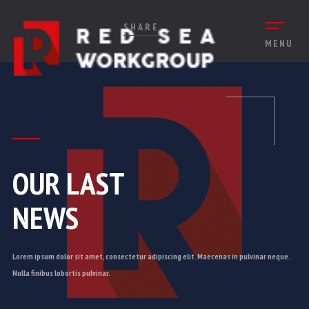
SHARE
MENU
OUR LAST
NEWS
Lorem ipsum dolor sit amet, consectetur adipiscing elit. Maecenas in pulvinar neque.
Nulla finibus lobortis pulvinar.