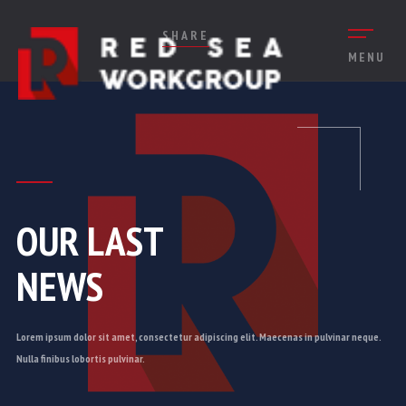
SHARE
MENU
OUR LAST
NEWS
Lorem ipsum dolor sit amet, consectetur adipiscing elit. Maecenas in pulvinar neque.
Nulla finibus lobortis pulvinar.