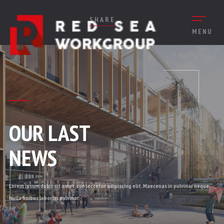
SHARE
MENU
OUR LAST
NEWS
Lorem ipsum dolor sit amet, consectetur adipiscing elit. Maecenas in pulvinar neque.
Nulla finibus lobortis pulvinar.